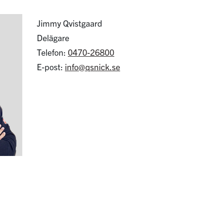
Jimmy Qvistgaard
Delägare
Telefon:
0470-26800
E-post:
info@qsnick.se