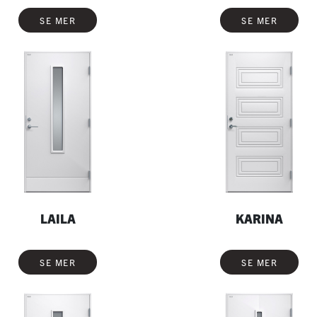
SE MER
SE MER
LAILA
KARINA
SE MER
SE MER