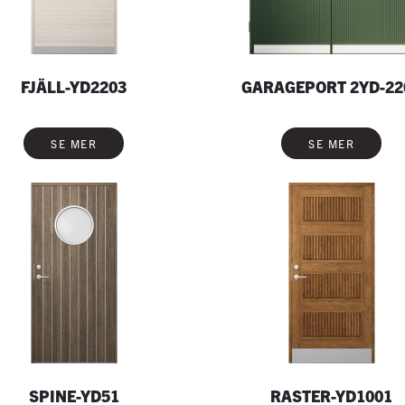
FJÄLL-YD2203
GARAGEPORT 2YD-22
SE MER
SE MER
SPINE-YD51
RASTER-YD1001