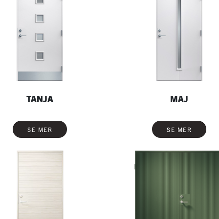
TANJA
MAJ
SE MER
SE MER