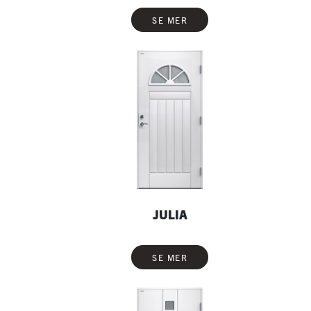
SE MER
JULIA
SE MER