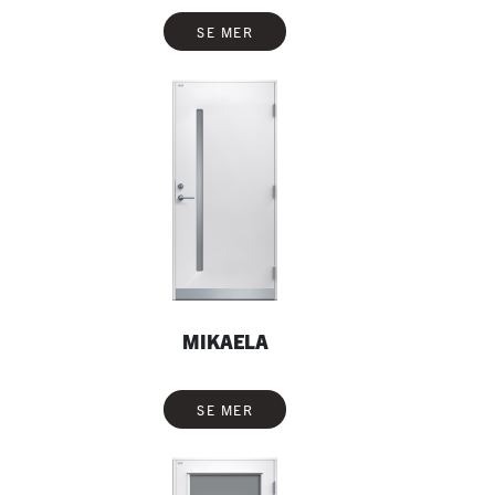
SE MER
MIKAELA
SE MER