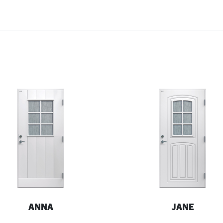
ANNA
JANE