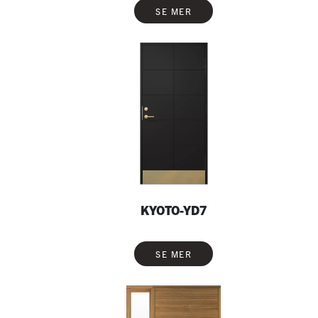
SE MER
KYOTO-YD7
SE MER