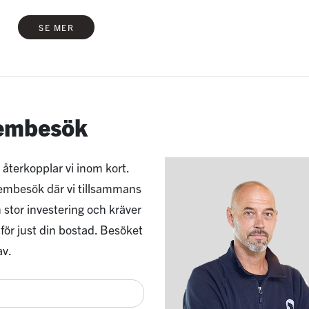
SE MER
hembesök
 återkopplar vi inom kort.
 hembesök där vi tillsammans
 stor investering och kräver
 för just din bostad. Besöket
av.