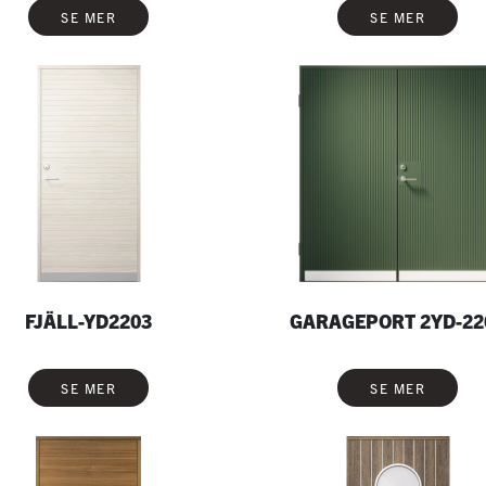
SE MER
SE MER
FJÄLL-YD2203
GARAGEPORT 2YD-22
SE MER
SE MER