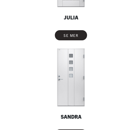
JULIA
SE MER
SANDRA