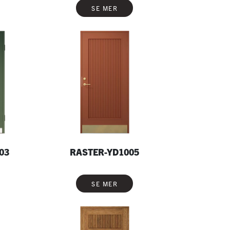
SE MER
03
RASTER-YD1005
SE MER