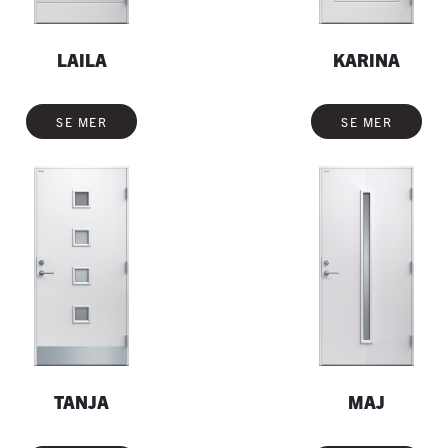
LAILA
KARINA
SE MER
SE MER
TANJA
MAJ