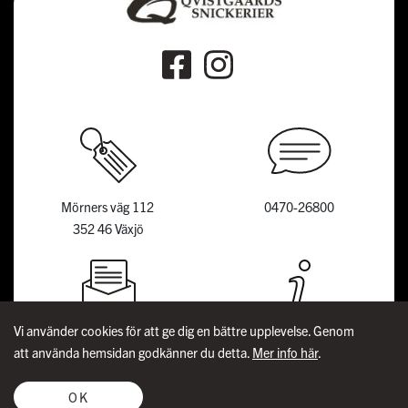
Mörners väg 112
0470-26800
352 46 Växjö
Vi använder cookies för att ge dig en bättre upplevelse. Genom
info@qsnick.se
Garanti & reklamation
att använda hemsidan godkänner du detta.
Mer info här
.
Kvalitet & miljö erafonster.se
OK