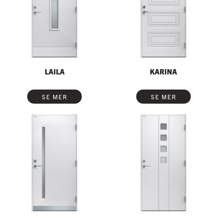
LAILA
KARINA
SE MER
SE MER