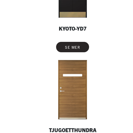
KYOTO-YD7
SE MER
TJUGOETTHUNDRA