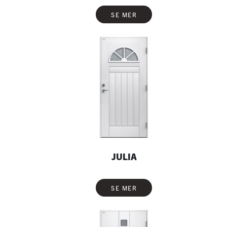
SE MER
JULIA
SE MER