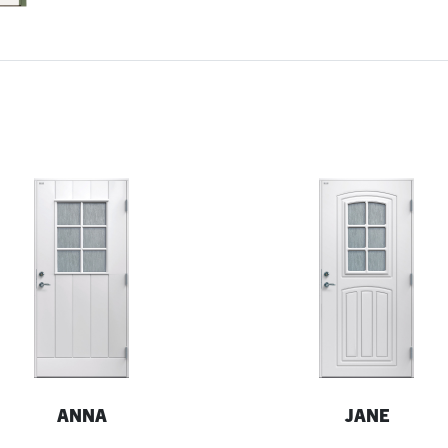
ANNA
JANE