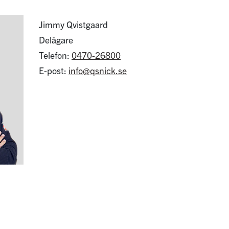
Jimmy Qvistgaard
Delägare
Telefon:
0470-26800
E-post:
info@qsnick.se