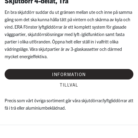
Skjutdörr 4-delat, Trä
En bra skjutdörr suddar du ut gränsen mellan ute och inne på samma
gång som det ska kunna hålla tätt på vintern och skärma av kyla och
vind. ERA Fönster lyftgliddörrar är ett komplett system för glasade
väggpartier, skjutdörrslösningar med lyft-/glidfunktion samt fasta
partier i olika utföranden. Öppna helt eller ställ in i valfritt olika
vädringsläge. Våra skjutpartier är av 3-glaskassetter och därmed
mycket energieffektiva.
INFORMATION
TILLVAL
Precis som vårt övriga sortiment går våra skjutdörrar/lyftgliddörrar att
få i trä eller aluminiumbeklädnad.