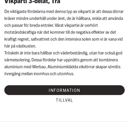
Vikparti 3-delat, Trä
De viktigaste fördelarna med denna typ av vikparti är att dessa dörrar
kräver mindre underhåll under året, de är hållbara, enkla att använda
och passar för breda entréer. Vårat vikpartie är oerhört
motståndskraftiga när det kommer till de negativa effekter av det
kraftigt regnet, saltvattnet och den intensiva solen som vi är vana vid
här på västkusten.
Tröskeln är inte bara hållbar och väderbeständig, utan har också god
värmeisolering. Dessa fördelar har uppnåtts genom att kombinera
aluminium med Merbau. Aluminiumklädda vikdörrar skapar sömlös
övergång mellan inomhus och utomhus.
INFORMATION
TILLVAL