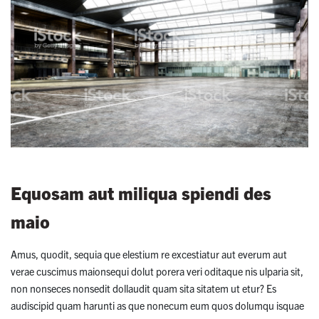
Equosam aut miliqua spiendi des
maio
Amus, quodit, sequia que elestium re excestiatur aut everum aut
verae cuscimus maionsequi dolut porera veri oditaque nis ulparia sit,
non nonseces nonsedit dollaudit quam sita sitatem ut etur? Es
audiscipid quam harunti as que nonecum eum quos dolumqu isquae