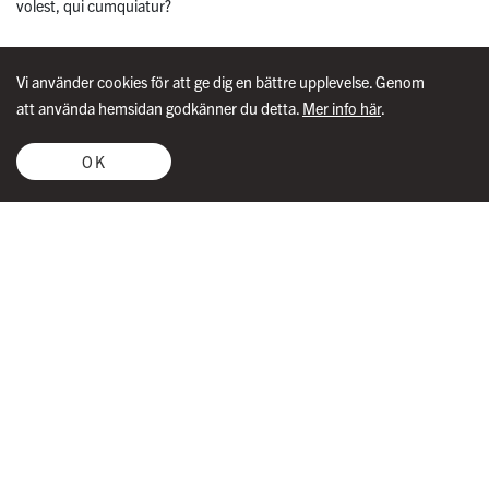
volest, qui cumquiatur?
Vi använder cookies för att ge dig en bättre upplevelse. Genom
att använda hemsidan godkänner du detta.
Mer info här
.
OM OSS
OK
Boka kostnadsfritt hembesök
Kontakta mig eller fyll i formuläret nedan, så återkopplar vi inom kort.
Tillsammans hittar vi en lämplig tid för ett hembesök där vi
tillsammans går igenom dina behov. Ett fönsterbyte är en stor
investering och kräver bra planering för att nå den bästa lösningen för
just din bostad. Besöket är givetvis kostnadsfritt och helt utan
köpkrav.